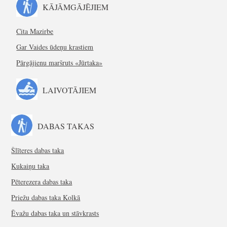
KĀJĀMGĀJĒJIEM
Cita Mazirbe
Gar Vaides ūdeņu krastiem
Pārgājienu maršruts «Jūrtaka»
LAIVOTĀJIEM
DABAS TAKAS
Šlīteres dabas taka
Kukaiņu taka
Pēterezera dabas taka
Priežu dabas taka Kolkā
Ēvažu dabas taka un stāvkrasts