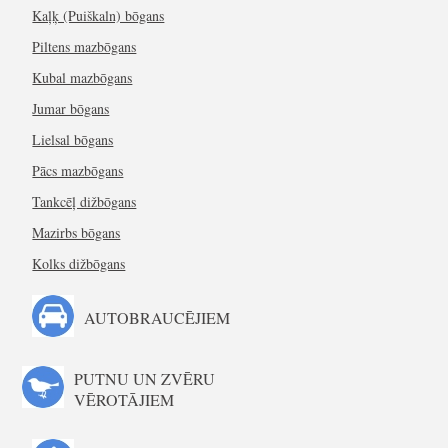
Kaļķ (Puiškaln) bōgans
Piltens mazbōgans
Kubal mazbōgans
Jumar bōgans
Lielsal bōgans
Pācs mazbōgans
Tankcēļ dižbōgans
Mazirbs bōgans
Kolks dižbōgans
AUTOBRAUCĒJIEM
PUTNU UN ZVĒRU
VĒROTĀJIEM