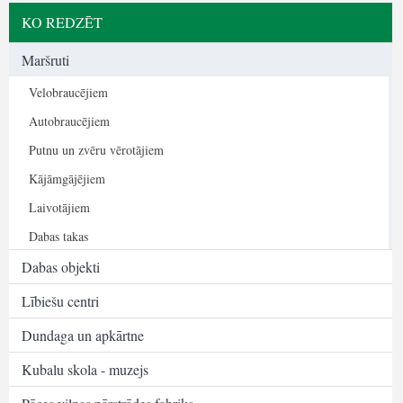
KO REDZĒT
Maršruti
Velobraucējiem
Autobraucējiem
Putnu un zvēru vērotājiem
Kājāmgājējiem
Laivotājiem
Dabas takas
Dabas objekti
Lībiešu centri
Dundaga un apkārtne
Kubalu skola - muzejs