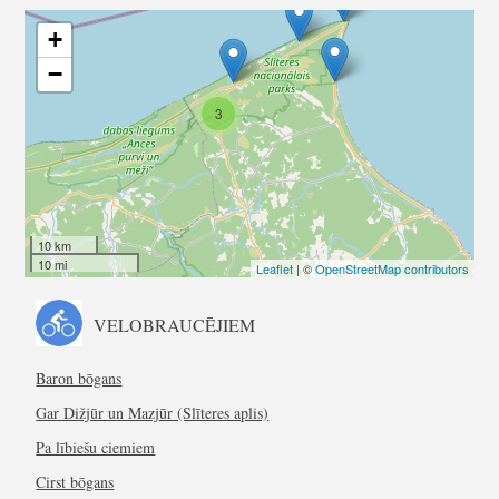
+
−
3
10 km
10 mi
Leaflet
| ©
OpenStreetMap contributors
VELOBRAUCĒJIEM
Baron bōgans
Gar Dižjūr un Mazjūr (Slīteres aplis)
Pa lībiešu ciemiem
Cirst bōgans