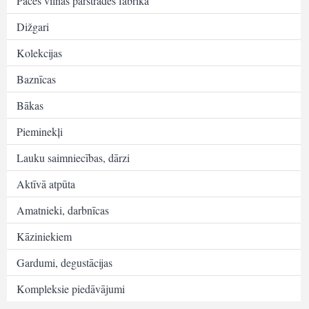
Pāces vilnas pārstrādes fabrika
Dižgari
Kolekcijas
Baznīcas
Bākas
Pieminekļi
Lauku saimniecības, dārzi
Aktīvā atpūta
Amatnieki, darbnīcas
Kāziniekiem
Gardumi, degustācijas
Kompleksie piedāvājumi