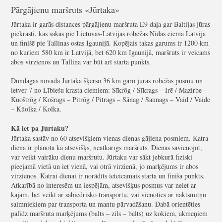
Pārgājienu maršruts «Jūrtaka»
Jūrtaka ir garās distances pārgājienu maršruta E9 daļa gar Baltijas jūras
piekrasti, kas sākās pie Lietuvas-Latvijas robežas Nidas ciemā Latvijā
un finišē pie Tallinas ostas Igaunijā. Kopējais takas garums ir 1200 km
no kuriem 580 km ir Latvijā, bet 620 km Igaunijā, maršruts ir veicams
abos virzienos un Tallina var būt arī starta punkts.
Dundagas novadā Jūrtaka šķērso 36 km garo jūras robežas posmu un
ietver 7 no Lībiešu krasta ciemiem: Sīkrõg / Sīkrags – Irē / Mazirbe –
Kuoštrõg / Košrags – Pitrõg / Pitrags – Sǟnag / Saunags – Vaid / Vaide
– Kūolka / Kolka.
Kā iet pa Jūrtaku?
Jūrtaka sastāv no 60 atsevišķiem vienas dienas gājiena posmiem. Katra
diena ir plānota kā atsevišķs, neatkarīgs maršruts. Dienas savienojot,
var veikt vairāku dienu maršrutu. Jūrtaku var sākt jebkurā fiziski
pieejamā vietā un iet vienā, vai otrā virzienā, jo marķējums ir abos
virzienos. Katrai dienai ir norādīts ieteicamais starta un finiša punkts.
Atkarībā no interesēm un iespējām, atsevišķus posmus var neiet ar
kājām, bet veikt ar sabiedrisko transportu, vai vienoties ar naktsmītņu
saimniekiem par transporta un mantu pārvadāšanu. Dabā orientēties
palīdz maršruta marķējums (balts – zils – balts) uz kokiem, akmeņiem