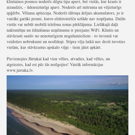
klinšainos posmos noderēs slēgta tipa apavi, bet vietās, kur krasts ir
aizaudzis, - ūdensizturīgi apavi. Noderēs arī mitruma un vējizturīgs
apģērbs. Vēlama aptieciņa. Noderēs tālruņa ārējais akumulators, jo ir
vairāki garāki posmi, kuros elektroierīču uzlāde nav iespējama. Dažās
vietās var nebūt mobilā telefona zonas pārklājuma. Lielākajā daļā
naktsmītņu un ēdināšanas uzņēmumu ir pieejams WiFi. Klintis un
stāvkrasti sastāv no nenoturīgiem nogulumiežiem - to tuvumā var
veidoties nobrukumi un noslīdeņi. Stipra vēja laikā nav droši tuvoties
vietām, kur stāvkrastus apskalo viļņi - tiem jāiet apkārt.
Pievienojies Jūrtakai kad vien vēlies, atvadies, kad vēlies, un
atgriezies, kad esi pēc tās noilgojies! Vairāk informācijas
www.jurtaka.lv
.