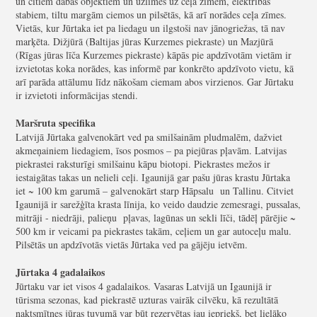
un citiem dabas objektiem un uzlīmes uz ceļa zīmēm, elektrības
stabiem, tiltu margām ciemos un pilsētās, kā arī norādes ceļa zīmes.
Vietās, kur Jūrtaka iet pa liedagu un ilgstoši nav jānogriežas, tā nav
marķēta. Dižjūrā (Baltijas jūras Kurzemes piekraste) un Mazjūrā
(Rīgas jūras līča Kurzemes piekraste) kāpās pie apdzīvotām vietām ir
izvietotas koka norādes, kas informē par konkrēto apdzīvoto vietu, kā
arī parāda attālumu līdz nākošam ciemam abos virzienos. Gar Jūrtaku
ir izvietoti informācijas stendi.
Maršruta specifika
Latvijā Jūrtaka galvenokārt ved pa smilšainām pludmalēm, dažviet
akmeņainiem liedagiem, īsos posmos – pa piejūras pļavām. Latvijas
piekrastei raksturīgi smilšainu kāpu biotopi. Piekrastes mežos ir
iestaigātas takas un nelieli ceļi. Igaunijā gar pašu jūras krastu Jūrtaka
iet ~ 100 km garumā – galvenokārt starp Hāpsalu un Tallinu. Citviet
Igaunijā ir sarežģīta krasta līnija, ko veido daudzie zemesragi, pussalas,
mitrāji - niedrāji, palieņu pļavas, lagūnas un sekli līči, tādēļ pārējie ~
500 km ir veicami pa piekrastes takām, ceļiem un gar autoceļu malu.
Pilsētās un apdzīvotās vietās Jūrtaka ved pa gājēju ietvēm.
Jūrtaka 4 gadalaikos
Jūrtaku var iet visos 4 gadalaikos. Vasaras Latvijā un Igaunijā ir
tūrisma sezonas, kad piekrastē uzturas vairāk cilvēku, kā rezultātā
naktsmītnes jūras tuvumā var būt rezervētas jau iepriekš, bet lielāko