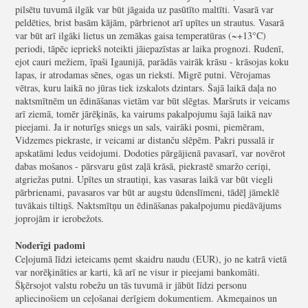
pilsētu tuvumā ilgāk var būt jāgaida uz pasūtīto maltīti. Vasarā var
peldēties, brist basām kājām, pārbrienot arī upītes un strautus. Vasarā
var būt arī ilgāki lietus un zemākas gaisa temperatūras (~+13°C)
periodi, tāpēc iepriekš noteikti jāiepazīstas ar laika prognozi. Rudenī,
ejot cauri mežiem, īpaši Igaunijā, parādās vairāk krāsu - krāsojas koku
lapas, ir atrodamas sēnes, ogas un rieksti. Migrē putni. Vērojamas
vētras, kuru laikā no jūras tiek izskalots dzintars. Šajā laikā daļa no
naktsmītnēm un ēdināšanas vietām var būt slēgtas. Maršruts ir veicams
arī ziemā, tomēr jārēķinās, ka vairums pakalpojumu šajā laikā nav
pieejami. Ja ir noturīgs sniegs un sals, vairāki posmi, piemēram,
Vidzemes piekraste, ir veicami ar distanču slēpēm. Pakri pussalā ir
apskatāmi ledus veidojumi. Dodoties pārgājienā pavasarī, var novērot
dabas mošanos - pārsvaru gūst zaļā krāsā, piekrastē smaržo ceriņi,
atgriežas putni. Upītes un strautiņi, kas vasaras laikā var būt viegli
pārbrienami, pavasaros var būt ar augstu ūdenslīmeni, tādēļ jāmeklē
tuvākais tiltiņš. Naktsmītņu un ēdināšanas pakalpojumu piedāvājums
joprojām ir ierobežots.
Noderīgi padomi
Ceļojumā līdzi ieteicams ņemt skaidru naudu (EUR), jo ne katrā vietā
var norēķināties ar karti, kā arī ne visur ir pieejami bankomāti.
Šķērsojot valstu robežu un tās tuvumā ir jābūt līdzi personu
apliecinošiem un ceļošanai derīgiem dokumentiem. Akmeņainos un