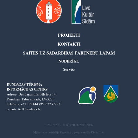
PROJEKTI
KONTAKTI
SAITES UZ SADARBĪBAS PARTNERU LAPĀM
NODERĪGI:
Serviss
DUNDAGAS TŪRISMA
INFORMĀCIJAS CENTRS
Adrese: Dundagas pils, Pils iela 14,
Dundaga, Talsu novads, LV-3270
Telefons: +371 29444395,
63232293
e-pasts: tic@dundaga.lv
CMS v.2.0.1 © RixtelLab 2014-2026
Mājas lapu izstrādāja
Grandem
, programmēja
Rixtel Lab
.