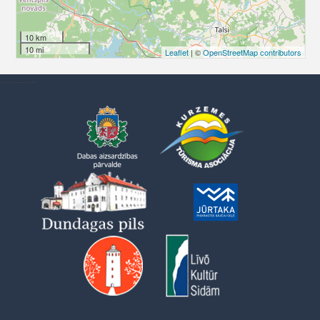
10 km
10 mi
Leaflet
| ©
OpenStreetMap contributors
----------