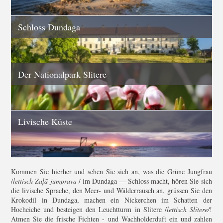
Kirchen
Leuchtturm
Schloss Dundaga
Denkmäler
Landhöfe, Gärten
Der Nationalpark Slitere
Aktive Erholung
Handwerker, Werkstatten
Hochzeit
Livische Küste
Leckereien, Kostproben
Komplexe Angebote
Kommen Sie hierher und sehen Sie sich an, was die Grüne Jungfrau
/
lettisch Zaļā jumprava
/ im Dundaga — Schloss macht, hören Sie sich
die livische Sprache, den Meer- und Wälderrausch an, grüssen Sie den
Krokodil in Dundaga, machen ein Nickerchen im Schatten der
Hocheiche und besteigen den Leuchtturm in Slitere /
lettisch Slītere/
!
Atmen Sie die frische Fichten - und Wachholderduft ein und zahlen