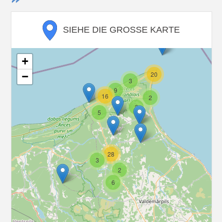
SIEHE DIE GROSSE KARTE
+
20
−
3
9
16
2
3
5
28
3
2
6