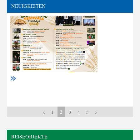
NEUIGKEITEN
2
<
1
3
4
5
>
REISEOBJEKTE