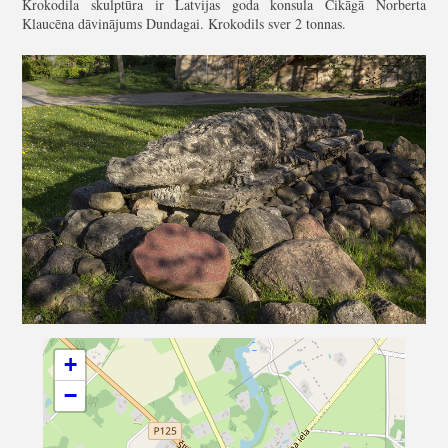
Krokodila skulptūra ir Latvijas goda konsula Čikāgā Norberta
Klaucēna dāvinājums Dundagai. Krokodils sver 2 tonnas.
+
−