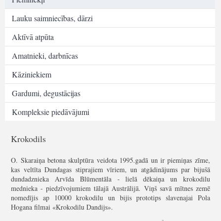
Lauku saimniecības, dārzi
Aktīvā atpūta
Amatnieki, darbnīcas
Kāziniekiem
Gardumi, degustācijas
Kompleksie piedāvājumi
Krokodils
O. Skaraiņa betona skulptūra veidota 1995.gadā un ir piemiņas zīme,
kas veltīta Dundagas stiprajiem vīriem, un atgādinājums par bijušā
dundadznieka Arvīda Blūmentāla - lielā dēkaiņa un krokodilu
mednieka - piedzīvojumiem tālajā Austrālijā. Viņš savā mītnes zemē
nomedījis ap 10000 krokodilu un bijis prototips slavenajai Pola
Hogana filmai «Krokodilu Dandijs».