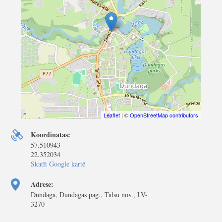
Leaflet
| ©
OpenStreetMap contributors
Koordinātas:
57.510943
22.352034
Skatīt Google kartē
Adrese:
Dundaga, Dundagas pag., Talsu nov., LV-
3270