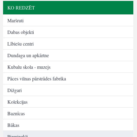
KO REDZĒT
Maršruti
Dabas objekti
Lībiešu centri
Dundaga un apkārtne
Kubalu skola - muzejs
Pāces vilnas pārstrādes fabrika
Dižgari
Kolekcijas
Baznīcas
Bākas
Pieminekļi