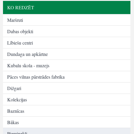
KO REDZĒT
Maršruti
Dabas objekti
Lībiešu centri
Dundaga un apkārtne
Kubalu skola - muzejs
Pāces vilnas pārstrādes fabrika
Dižgari
Kolekcijas
Baznīcas
Bākas
Pieminekļi