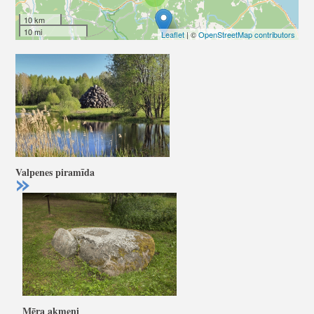
10 km
10 mi
Leaflet
| ©
OpenStreetMap contributors
Valpenes piramīda
Mēra akmeņi