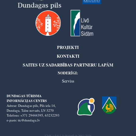
PROJEKTI
KONTAKTI
SAITES UZ SADARBĪBAS PARTNERU LAPĀM
NODERĪGI:
Serviss
DUNDAGAS TŪRISMA
INFORMĀCIJAS CENTRS
Adrese: Dundagas pils, Pils iela 14,
Dundaga, Talsu novads, LV-3270
Telefons: +371 29444395,
63232293
e-pasts: tic@dundaga.lv
CMS v.2.0.1 © RixtelLab 2014-2026