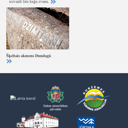
iezvanīt īstu kuģa zvanu.
Šķeltais akmens Dundagā
----------