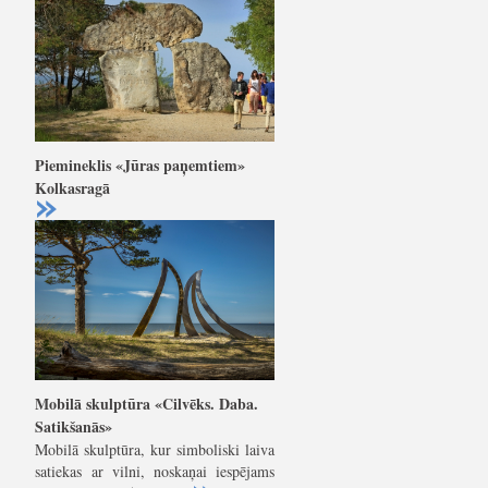
Piemineklis «Jūras paņemtiem»
Kolkasragā
Mobilā skulptūra «Cilvēks. Daba.
Satikšanās»
Mobilā skulptūra, kur simboliski laiva
satiekas ar vilni, noskaņai iespējams