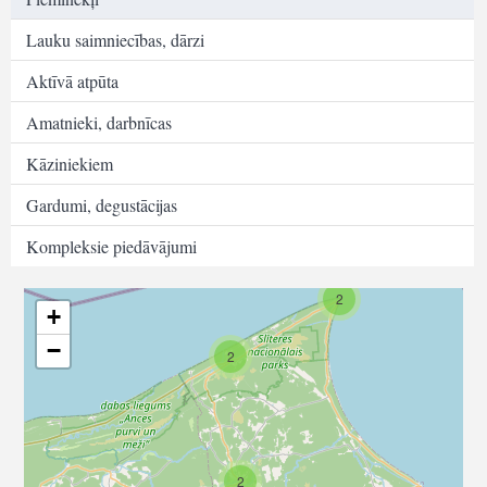
Lauku saimniecības, dārzi
Aktīvā atpūta
Amatnieki, darbnīcas
Kāziniekiem
Gardumi, degustācijas
Kompleksie piedāvājumi
2
+
−
2
2