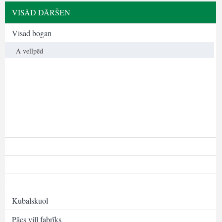
VISĀD DĀRŠEN
Visād bōgan
A vellpēd
Kubalskuol
Pācs vill fabrīķs