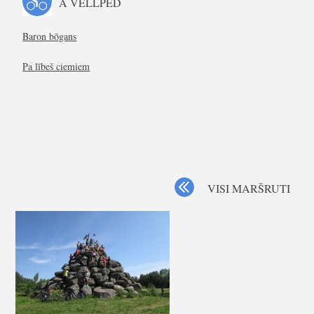
A VELLPĒD
Baron bōgans
Pa lībeš ciemiem
VISI MARŠRUTI