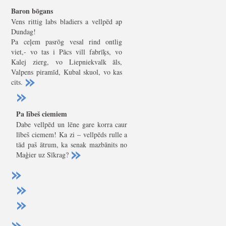
Baron bōgans
Vens rittig labs bladiers a vellpēd ap
Dundag!
Pa ceļem pasrōg vesal rind ontlig
viet,- vo tas i Pācs vill fabrīķs, vo
Kalej zierg, vo Liepniekvalk āls,
Valpens piramīd, Kubal skuol, vo kas
cits.
Pa lībeš ciemiem
Dabe vellpēd un lēne gare korra caur
lībeš ciemem! Ka zi – vellpēds rulle a
tād paš ātrum, ka senak mazbānits no
Maģier uz Sīkrag?