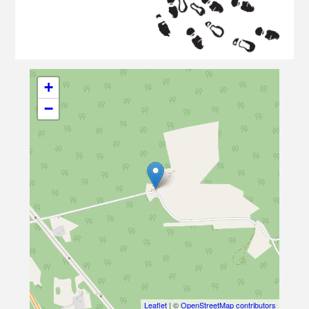
+
−
Leaflet
| ©
OpenStreetMap contributors