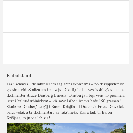
Kubalskuol
Tas i senākes lidz mūsdienem saglābtes skolsnams – no deviņpadsmite
gadsimt vīd. Šodien tas i muzejs. Dikt ilg laik – vesels 40 gāds – te pa
skolmeister strāde Dinsberģ Ernests. Dinsberģs i bījs vens no piermem
latveš kultūrdārbiniekem – viš sove laike i izdēvs kāds 150 grāmats!
Skole pe Dinsberģ te gāj i Baron Krišjāns, i Dravniek Frics. Dravniek
Frics vēlak a bi skolmeistars un rakstnieks. Kas a laik bi Baron
Krišjāns, to ju vis lāb zin!