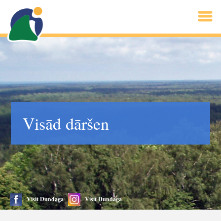
Visād dāršen
Visit Dundaga
Visit Dundaga