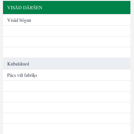
VISĀD DĀRŠEN
Visād bōgan
Kubalskuol
Pācs vill fabrīķs