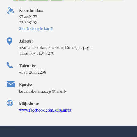
Koordinātas:
57.462177
22.398178
Skatīt Google kartē
Adrese:
«Kubalu skola», Saustere, Dundagas pag.,
Talsu nov., LV-3270
Tālrunis:
+371 26332238
Epasts:
kubaluskolamuzejs@talsi.lv
Mājaslapa:
www.facebook.com/kubalmuz
----------