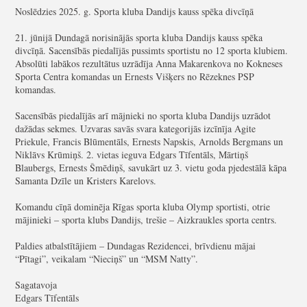
Noslēdzies 2025. g. Sporta kluba Dandijs kauss spēka divcīņā
21. jūnijā Dundagā norisinājās sporta kluba Dandijs kauss spēka
divcīņā. Sacensībās piedalījās pussimts sportistu no 12 sporta klubiem.
Absolūti labākos rezultātus uzrādīja Anna Makarenkova no Kokneses
Sporta Centra komandas un Ernests Višķers no Rēzeknes PSP
komandas.
Sacensībās piedalījās arī mājnieki no sporta kluba Dandijs uzrādot
dažādas sekmes. Uzvaras savās svara kategorijās izcīnīja Agite
Priekule, Francis Blūmentāls, Ernests Napskis, Arnolds Bergmans un
Niklāvs Krūmiņš. 2. vietas ieguva Edgars Tīfentāls, Mārtiņš
Blaubergs, Ernests Šmēdiņš, savukārt uz 3. vietu goda pjedestālā kāpa
Samanta Dzīle un Kristers Karelovs.
Komandu cīņā dominēja Rīgas sporta kluba Olymp sportisti, otrie
mājinieki – sporta klubs Dandijs, trešie – Aizkraukles sporta centrs.
Paldies atbalstītājiem – Dundagas Rezidencei, brīvdienu mājai
“Pītagi”, veikalam “Nieciņš” un “MSM Natty”.
Sagatavoja
Edgars Tīfentāls