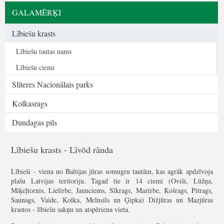
GALAMĒRĶI
Lībiešu krasts
Lībiešu tautas nams
Lībiešu ciemi
Slīteres Nacionālais parks
Kolkasrags
Dundagas pils
Lībiešu krasts - Līvõd rānda
Lībieši - viena no Baltijas jūras somugru tautām, kas agrāk apdzīvoja
plašu Latvijas teritoriju. Tagad tie ir 14 ciemi (Oviši, Lūžņa,
Miķeļtornis, Lielirbe, Jaunciems, Sīkrags, Mazirbe, Košrags, Pitrags,
Saunags, Vaide, Kolka, Melnsils un Ģipka) Dižjūras un Mazjūras
krastos - lībiešu sakņu un atspēriena vieta.