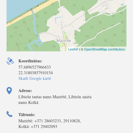
Leaflet
| ©
OpenStreetMap contributors
Koordinātas:
57.6896527966433
22.31803857910154
Skatīt Google kartē
Adrese:
Lībiešu tautas nams Mazirbē, Lībiešu saieta
nams Kolkā
Tālrunis:
Mazirbē: +371 28603233, 29110828,
Kolkā: +371 29402093