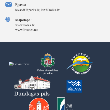
Epasts:
ievacdf@parks.lv, lsn@kolka.lv
Mājaslapa:
www.kolka.lv
www.livones.net
----------