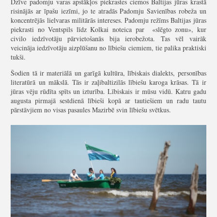
Dzīve padomju varas apstākļos piekrastes ciemos Baltijas jūras krastā
risinājās ar īpašu iezīmi, jo te atradās Padomju Savienības robeža un
koncentrējās lielvaras militārās intereses. Padomju režīms Baltijas jūras
piekrasti no Ventspils līdz Kolkai noteica par «slēgto zonu», kur
civilo iedzīvotāju pārvietošanās bija ierobežota. Tas vēl vairāk
veicināja iedzīvotāju aizplūšanu no lībiešu ciemiem, tie palika praktiski
tukši.
Šodien tā ir materiālā un garīgā kultūra, lībiskais dialekts, personības
literatūrā un mākslā. Tās ir zaļibaltizilās lībiešu karoga krāsas. Tā ir
jūras vēju rūdīta spīts un izturība. Lībiskais ir mūsu vidū. Katru gadu
augusta pirmajā sestdienā lībieši kopā ar tautiešiem un radu tautu
pārstāvjiem no visas pasaules Mazirbē svin lībiešu svētkus.