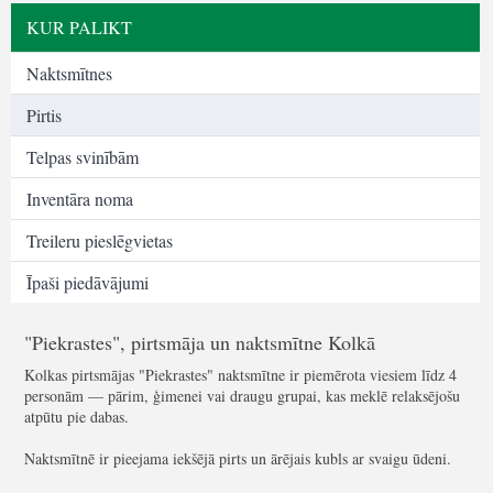
KUR PALIKT
Naktsmītnes
Pirtis
Telpas svinībām
Inventāra noma
Treileru pieslēgvietas
Īpaši piedāvājumi
"Piekrastes", pirtsmāja un naktsmītne Kolkā
Kolkas pirtsmājas "Piekrastes" naktsmītne ir piemērota viesiem līdz 4
personām — pārim, ģimenei vai draugu grupai, kas meklē relaksējošu
atpūtu pie dabas.
Naktsmītnē ir pieejama iekšējā pirts un ārējais kubls ar svaigu ūdeni.