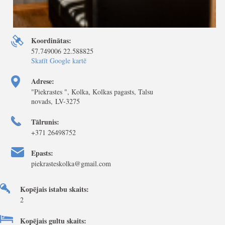
Koordinātas:
57.749006 22.588825
Skatīt Google kartē
Adrese:
"Piekrastes ", Kolka, Kolkas pagasts, Talsu
novads, LV-3275
Tālrunis:
+371 26498752
Epasts:
piekrasteskolka@gmail.com
Kopējais istabu skaits:
2
Kopējais gultu skaits: