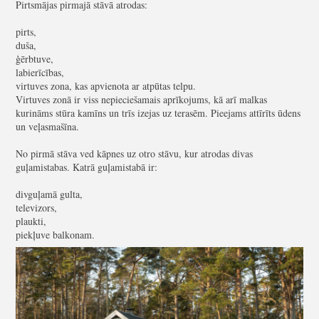
Pirtsmājas pirmajā stāvā atrodas:
pirts,
duša,
ģērbtuve,
labierīcības,
virtuves zona, kas apvienota ar atpūtas telpu.
Virtuves zonā ir viss nepieciešamais aprīkojums, kā arī malkas
kurināms stūra kamīns un trīs izejas uz terasēm. Pieejams attīrīts ūdens
un veļasmašīna.
No pirmā stāva ved kāpnes uz otro stāvu, kur atrodas divas
guļamistabas. Katrā guļamistabā ir:
divguļamā gulta,
televizors,
plaukti,
piekļuve balkonam.