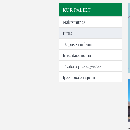
KUR PALIKT
Naktsmītnes
Pirtis
Telpas svinībām
Inventāra noma
Treileru pieslēgvietas
Īpaši piedāvājumi