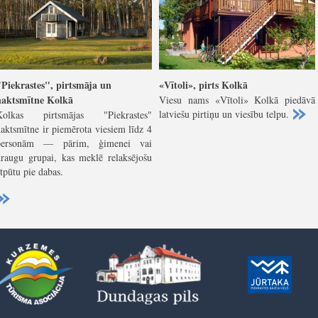
"Piekrastes", pirtsmāja un
«Vītoli», pirts Kolkā
naktsmītne Kolkā
Viesu nams «Vītoli» Kolkā piedāvā
latviešu pirtiņu un viesību telpu.
Kolkas pirtsmājas "Piekrastes"
aktsmītne ir piemērota viesiem līdz 4
personām — pārim, ģimenei vai
draugu grupai, kas meklē relaksējošu
tpūtu pie dabas.