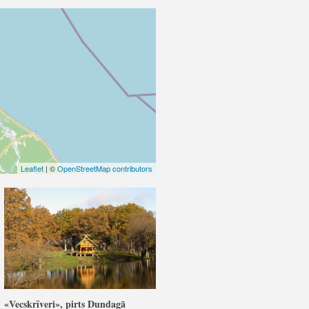
Leaflet
| ©
OpenStreetMap contributors
«Vecskrīveri», pirts Dundagā