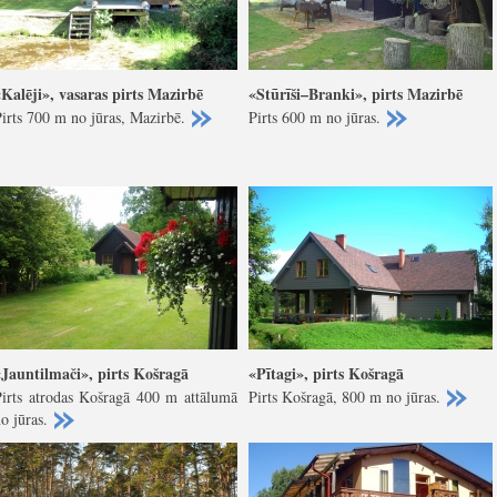
«Kalēji», vasaras pirts Mazirbē
«Stūrīši–Branki», pirts Mazirbē
irts 700 m no jūras, Mazirbē.
Pirts 600 m no jūras.
«Jauntilmači», pirts Košragā
«Pītagi», pirts Košragā
Pirts atrodas Košragā 400 m attālumā
Pirts Košragā, 800 m no jūras.
o jūras.