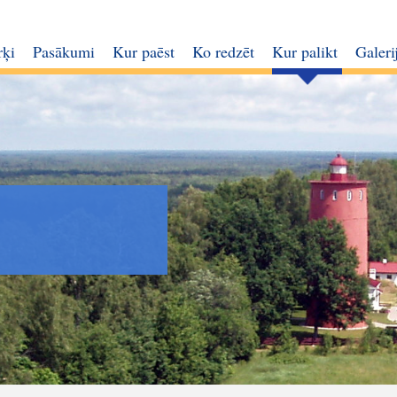
rķi
Pasākumi
Kur paēst
Ko redzēt
Kur palikt
Galeri