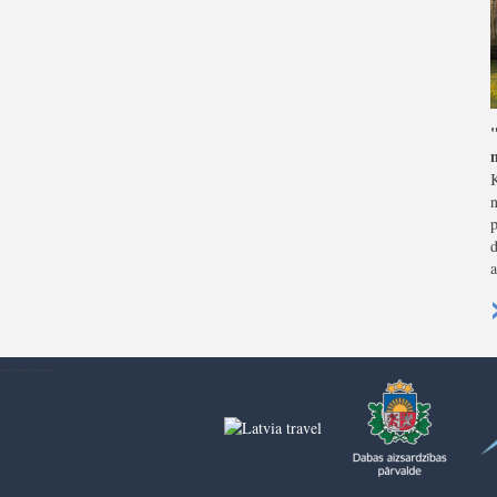
n
a
----------