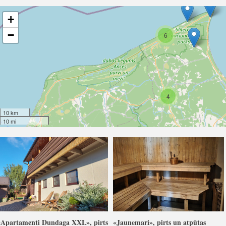
+
−
6
4
10 km
10 mi
«Apartamenti Dundaga XXL», pirts
«Jaunemari», pirts un atpūtas