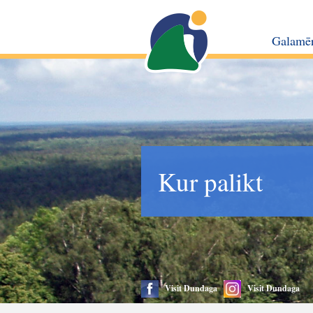
Galamē
Kur palikt
Visit Dundaga
Visit Dundaga