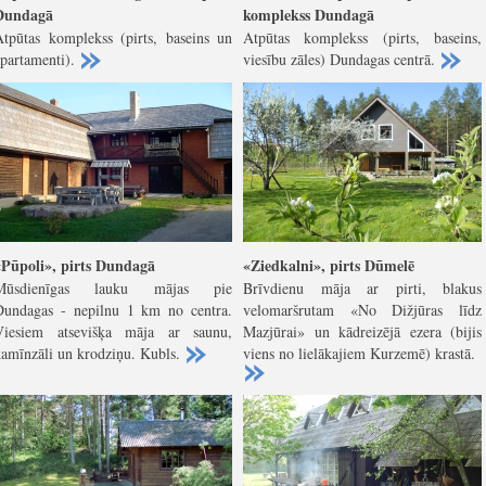
Dundagā
komplekss Dundagā
Atpūtas komplekss (pirts, baseins un
Atpūtas komplekss (pirts, baseins,
apartamenti).
viesību zāles) Dundagas centrā.
«Pūpoli», pirts Dundagā
«Ziedkalni», pirts Dūmelē
Mūsdienīgas lauku mājas pie
Brīvdienu māja ar pirti, blakus
Dundagas - nepilnu 1 km no centra.
velomaršrutam «No Dižjūras līdz
Viesiem atsevišķa māja ar saunu,
Mazjūrai» un kādreizējā ezera (bijis
kamīnzāli un krodziņu. Kubls.
viens no lielākajiem Kurzemē) krastā.