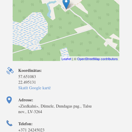
Leaflet
| ©
OpenStreetMap contributors
Koordinātas:
57.651083
22.495131
Skatīt Google kartē
Adresse:
«Ziedkalni», Dūmele, Dundagas pag., Talsu
nov., LV-3264
Telefon:
+371 24245023