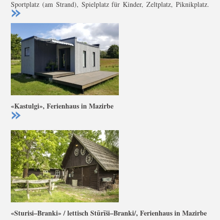
Sportplatz (am Strand), Spielplatz für Kinder, Zeltplatz, Piknikplatz.
«Kastulgi», Ferienhaus in Mazirbe
«Sturisi–Branki» / lettisch Stūrīši–Branki/, Ferienhaus in Mazirbe