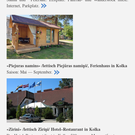
Internet, Parkplatz.
«Piejuras namins» /lettisch Piejūras namiņš/, Ferienhaus in Kolka
Saison: Mai — September.
«Zirini» /lettisch Zīriņi/ Hotel–Restaurant in Kolka