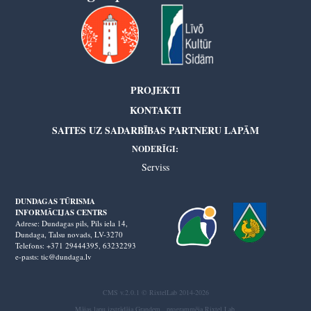
PROJEKTI
KONTAKTI
SAITES UZ SADARBĪBAS PARTNERU LAPĀM
NODERĪGI:
Serviss
DUNDAGAS TŪRISMA
INFORMĀCIJAS CENTRS
Adrese: Dundagas pils, Pils iela 14,
Dundaga, Talsu novads, LV-3270
Telefons: +371 29444395,
63232293
e-pasts: tic@dundaga.lv
CMS v.2.0.1 © RixtelLab 2014-2026
Mājas lapu izstrādāja
Grandem
, programmēja
Rixtel Lab
.